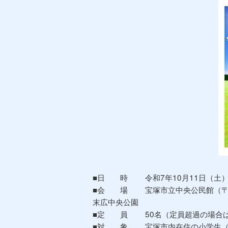
■日 時 令和7年10月11日（土
■会 場 宝塚市立中央公民館（〒655
末広中央公園
■定 員 50名（定員超過の場合
■対 象 宝塚市内在住の小学生（