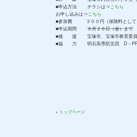
■申込方法 チラシは⇒
こちら
お申し込みは⇒
こちら
■参加費 ３００円（保険料として
■申込期間
９月２６日（金）まで
■後 援 宝塚市、宝塚市教育委
■協 力 明石高専防災団 D－PRO
«
トップページ