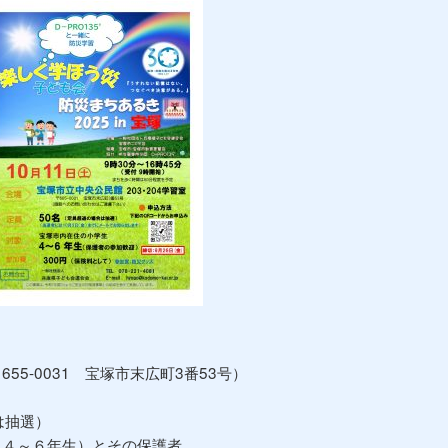
）
-0031 宝塚市末広町3番53号）
は抽選）
４～６年生）とその保護者