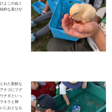
ひよこのぬく
純粋な喜びが
とれた新鮮な
アナゴにフグ
ウナギといっ
ラキラと輝
いにおとなも