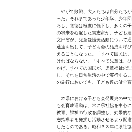
やがて敗戦、大人たちは自分たちが
った。それまであった少年隊、少年団
ろし、道徳は極度に低下し、多くの子
の将来を心配した篤志家が、子ども達
文部省が、児童愛護斑活動について通
通達を出して、子ども会の結成を呼び
えることになった。「すべて国民は、
ければならない」「すべて児童は、ひ
かげ、すべての国民が、児童福祉の理
し、それを日常生活の中で実行するこ
の施行においても、子ども達の健全育
本県における子ども会発展史の中で
も会育成運動は、常に県社協を中心に
教育、福祉の行政を調整し、効果的な
志指導者を発掘し活動させるよう配慮
したものである。昭和３３年に県社協