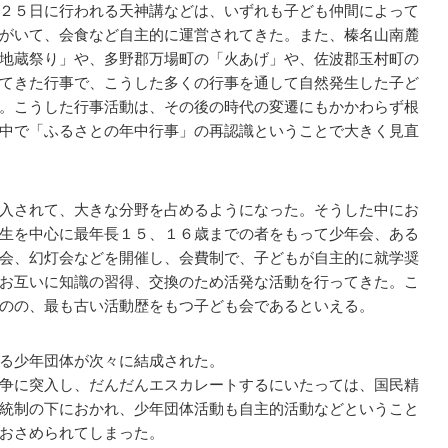
２５日に行われる天神講などは、いずれも子ども仲間によって
がいて、会食など自主的に運営されてきた。また、榛名山南麓
地蔵祭り」や、多野郡万場町の「火あげ」や、佐波郡玉村町の
てきた行事で、こうした多くの行事を通して自然発生した子ど
。こうした行事活動は、その後の時代の変遷にもかかわらず根
中で「ふるさとの年中行事」の再認識ということで大きく見直
入されて、大きな分野を占めるようになった。そうした中にお
生を中心に最年長１５、１６歳までの者をもって少年会、ある
会、幻灯会などを開催し、会費制で、子どもが自主的に就学奨
お互いに知識の習得、交換のため活発な活動を行ってきた。こ
のの、最も古い活動歴をもつ子ども会であるといえる。
る少年団体が次々に結成された。
争に突入し、だんだんエスカレートするにいたっては、国民精
統制の下におかれ、少年団体活動も自主的活動などということ
おさめられてしまった。