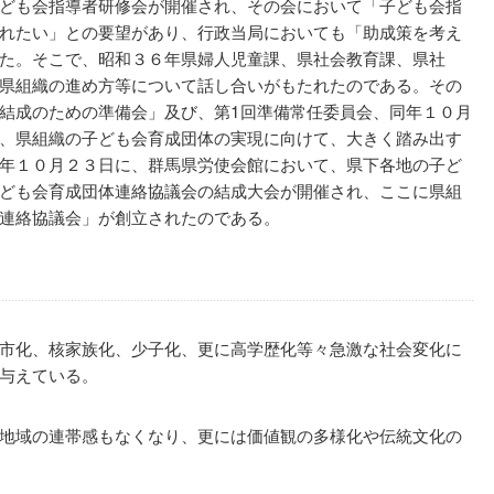
ども会指導者研修会が開催され、その会において「子ども会指
れたい」との要望があり、行政当局においても「助成策を考え
た。そこで、昭和３６年県婦人児童課、県社会教育課、県社
県組織の進め方等について話し合いがもたれたのである。その
結成のための準備会」及び、第1回準備常任委員会、同年１０月
、県組織の子ども会育成団体の実現に向けて、大きく踏み出す
年１０月２３日に、群馬県労使会館において、県下各地の子ど
ども会育成団体連絡協議会の結成大会が開催され、ここに県組
連絡協議会」が創立されたのである。
市化、核家族化、少子化、更に高学歴化等々急激な社会変化に
与えている。
地域の連帯感もなくなり、更には価値観の多様化や伝統文化の