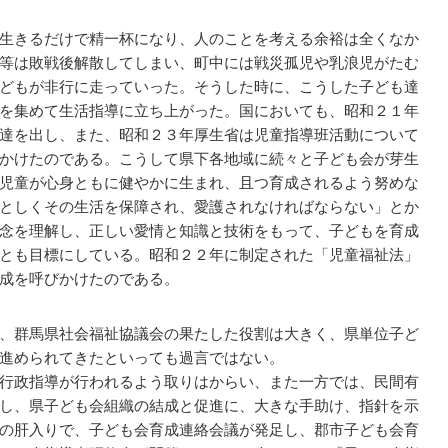
生きるだけで精一杯になり、人のことを考える余裕は全くなか
等は敗戦後解散してしまい、町中には戦災孤児や乳浪児がたむ
どもが非行に走っていった。そうした時に、こうした子ども達
を集めて生活指導に立ち上がった。国においても、昭和２１年
達を出し、また、昭和２３年厚生省は児童指導班活動について
かけたのである。こうして県下各地域に続々と子ども会が芽生
児童が心身ともに健やかに生まれ、且つ育成されるよう努めな
としくその生活を保障され、愛護されなければならない」とか
念を理解し、正しい愛情と知識と技術をもって、子どもを育成
とも目標にしている。昭和２２年に制定された「児童福祉法」
成を呼びかけたのである。
、群馬県社会福祉協議会の果たした役割は大きく、県単位子ど
進められてきたといっても過言ではない。
行政指導が行われるよう取りはからい、また一方では、民間有
し、県子ども会組織の結成と促進に、大きな手助け、指針を示
の肝入りで、子ども会育成連絡会議が発足し、郡市子ども会育