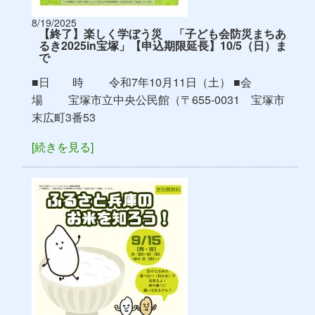
8/19/2025
【終了】楽しく学ぼう災 「子ども会防災まちあ
るき2025in宝塚」【申込期限延長】10/5（日）ま
で
■日 時 令和7年10月11日（土） ■会
場 宝塚市立中央公民館（〒655-0031 宝塚市
末広町3番53
[続きを見る]