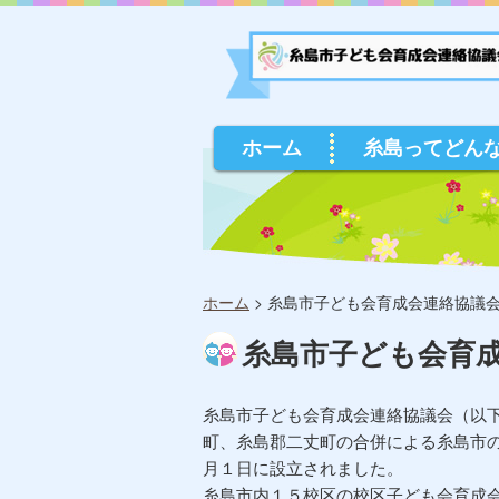
ホーム
糸島ってどん
ホーム
>
糸島市子ども会育成会連絡協議
糸島市子ども会育
糸島市子ども会育成会連絡協議会（以
町、糸島郡二丈町の合併による糸島市
月１日に設立されました。
糸島市内１５校区の校区子ども会育成