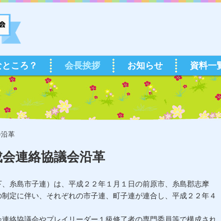
なところ？
会長挨拶
お知らせ
資料一
会沿革
成会連絡協議会沿革
下、糸島市子連）は、平成２２年１月１日の前原市、糸島郡志摩
の制定に伴い、それぞれの市子連、町子連が連合し、平成２２年４
会連絡協議会やプレイリーダー１級修了者の専門委員等で構成され