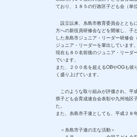
ており、１８５の行政区子ども会（単
設立以来、糸島市教育委員会とともに
方への新役員研修会などを開催し、子
した糸島市ジュニア・リーダー研修会
ジュニア・リーダーを輩出しています
現在も８０名前後のジュニア・リーダ
でいます。
また、２００名を超えるOBやOGも彼
く盛り上げています。
このような取り組みが評価され、平成
県子ども会育成連合会表彰や九州地区
た。
また、糸島市子連としても、平成２８
＜糸島市子連の主な活動＞
５月 全国子ども会安全共済