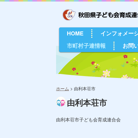
HOME
インフォメー
市町村子連情報
お問
ホーム
>
由利本荘市
由利本荘市
由利本荘市子ども会育成連合会