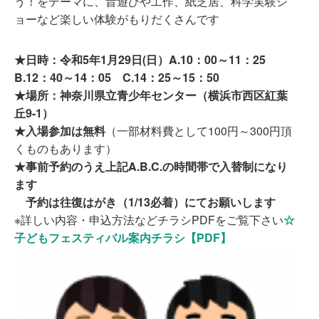
う！をテーマに、昔遊びや工作、紙芝居、科学実験シ
ョーなど楽しい体験がもりだくさんです
★日時：令和5年1月29日(日）A.10：00～11：25
B.12：40～14：05 C.14：25～15：50
★場所：神奈川県立青少年センター（横浜市西区紅葉
丘9-1）
★入場参加は無料
（一部材料費として100円～300円頂
くものもあります）
★事前予約のうえ上記A.B.C.の時間帯で入替制になり
ます
予約は往復はがき（1/13必着）にてお願いします
※詳しい内容・申込方法などチラシPDFをご覧下さい
☆
子どもフェスティバル案内チラシ【PDF】