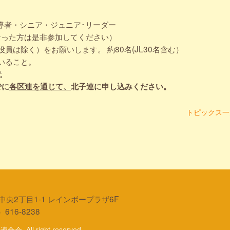
導者・シニア・ジュニア･リーダー
方は是非参加してください）
）をお願いします。 約80名(JL30名含む）
ること。
代
でに
各区連を通じて、
北子連に申し込みください。
トピックス一
中央2丁目1-1 レインボープラザ6F
616-8238
. All right reserved.