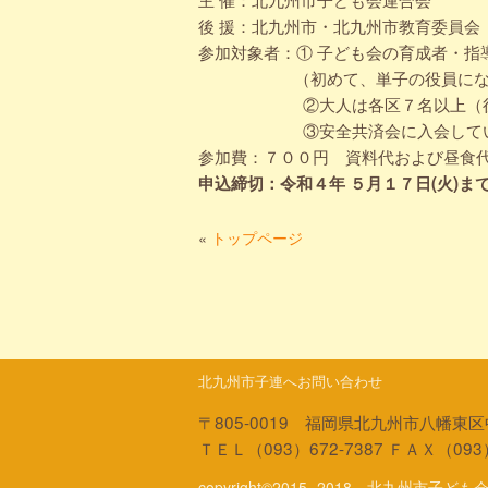
後 援：北九州市・北九州市教育委員会
参加対象者：① 子ども会の育成者・指
（初めて、単子の役員になった
②大人は各区７名以上（役員は除く
③安全共済会に入会してい
参加費：７００円 資料代および昼食
申込締切：令和４年 ５月１７日(火)ま
«
トップページ
北九州市子連へお問い合わせ
〒805-0019 福岡県北九州市八幡東区
ＴＥＬ（093）672-7387 ＦＡＸ（093）
copyright©2015 -2018 北九州市子ども会連合会