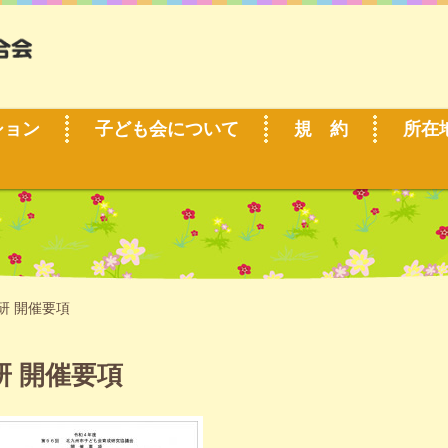
ション
子ども会について
規 約
所在
研 開催要項
研 開催要項