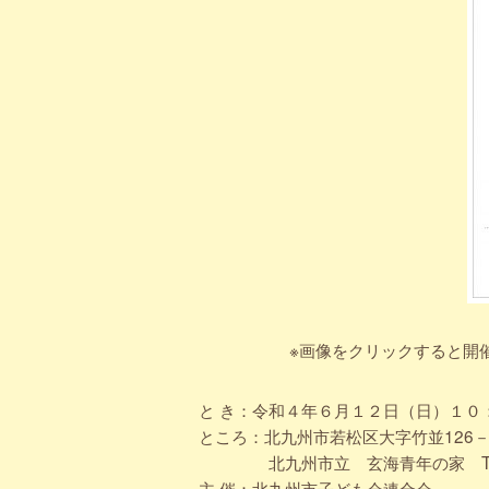
※画像をクリックすると開
と き：令和４年６月１２日（日）１０
ところ：北九州市若松区大字竹並126－
北九州市立 玄海青年の家 TEL (0
主 催：北九州市子ども会連合会