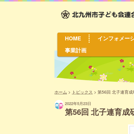
HOME
インフォメー
事業計画
ホーム
>
トピックス
>
第56回 北子連育成
2022年5月23日
第56回 北子連育成