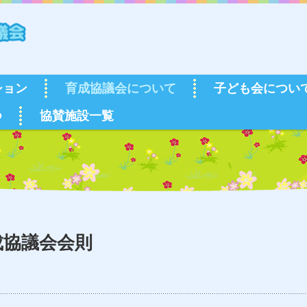
ション
育成協議会について
子ども会につい
つ
協賛施設一覧
成協議会会則