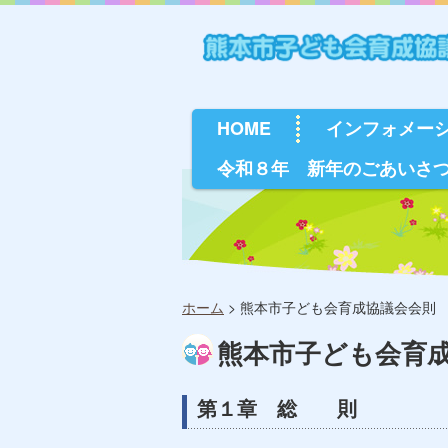
HOME
インフォメー
令和８年 新年のごあいさ
ホーム
>
熊本市子ども会育成協議会会則
熊本市子ども会育
第１章 総 則