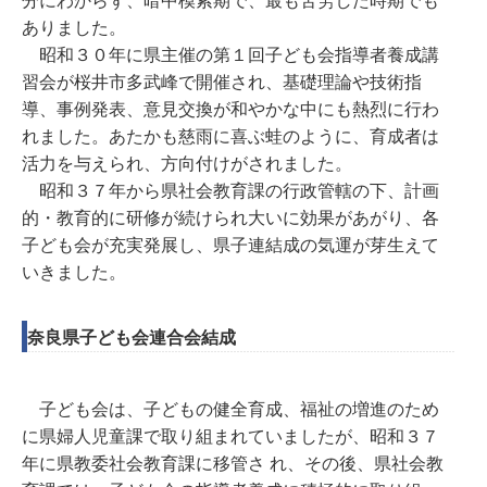
ありました。
昭和３０年に県主催の第１回子ども会指導者養成講
習会が桜井市多武峰で開催され、基礎理論や技術指
導、事例発表、意見交換が和やかな中にも熱烈に行わ
れました。あたかも慈雨に喜ぶ蛙のように、育成者は
活力を与えられ、方向付けがされました。
昭和３７年から県社会教育課の行政管轄の下、計画
的・教育的に研修が続けられ大いに効果があがり、各
子ども会が充実発展し、県子連結成の気運が芽生えて
いきました。
奈良県子ども会連合会結成
子ども会は、子どもの健全育成、福祉の増進のため
に県婦人児童課で取り組まれていましたが、昭和３７
年に県教委社会教育課に移管さ れ、その後、県社会教