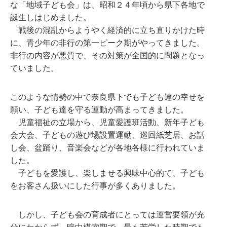
な「地域子ども会」は、昭和２４年頃から県下各地で
誕生しはじめました。
戦後の混乱からようやく経済的に立ち直りかけた時
に、青少年の非行の第一ピーク期がやってきました。
非行の内容が悪質で、その対策が全国的に問題となっ
ていました。
このような情勢の中で奈良県下でも子ども達の幸せを
願い、子ども達を守る運動が高まってきました。
児童福祉の立場から、児童愛護班活動、新年子ども
会大会、子どもの遊び場設置運動、巡回紙芝居、お話
し会、盆踊り、音楽会などが各地各様に行われていま
した。
子どもを愛護し、楽しませる興味中心的で、子ども
をお客さん扱いにした行事が多くありました。
しかし、子ども会の育成者にとっては運営要領が充
分にわからず、暗中模索期で、最も苦労した時期でも