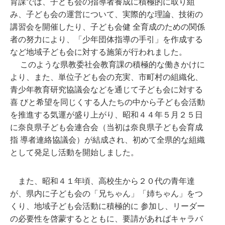
育課では、子ども会の指導者養成に積極的に取り組
み、子ども会の運営について、実際的な理論、技術の
講習会を開催したり、子ども会健 全育成のための関係
者の努力により、「少年団体指導の手引」を作成する
など地域子ども会に対する施策が行われました。
このような県教委社会教育課の積極的な働きかけに
より、また、単位子ども会の充実、市町村の組織化、
青少年教育研究協議会などを通じて子ども会に対する
喜 びと希望を同じくする人たちの中から子ども会活動
を推進する気運が盛り上がり、昭和４４年５月２５日
に奈良県子ども会連合会（当初は奈良県子ども会育成
指 導者連絡協議会）が結成され、初めて全県的な組織
として発足し活動を開始しました。
また、昭和４１年頃、高校生から２０代の青年達
が、県内に子ども会の「兄ちゃん」「姉ちゃん」をつ
くり、地域子ども会活動に積極的に 参加し、リーダー
の必要性を啓蒙するとともに、要請があればキャラバ