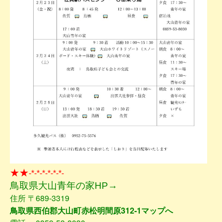
★★
-*-*-*-*-*-*-
鳥取県大山青年の家HP→
住所 〒689-3319
鳥取県西伯郡大山町赤松明間原312-1マップへ