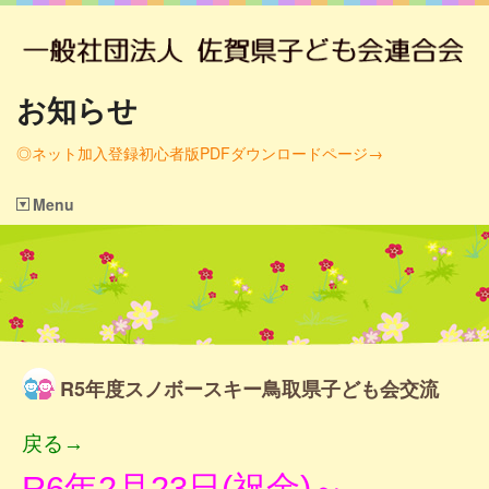
お知らせ
◎ネット加入登録初心者版PDFダウンロードページ→
Menu
R5年度スノボースキー鳥取県子ども会交流
戻る→
R6年2月23日(祝金)～