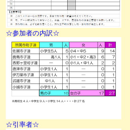
☆参加者の内訳☆
☆引率者☆