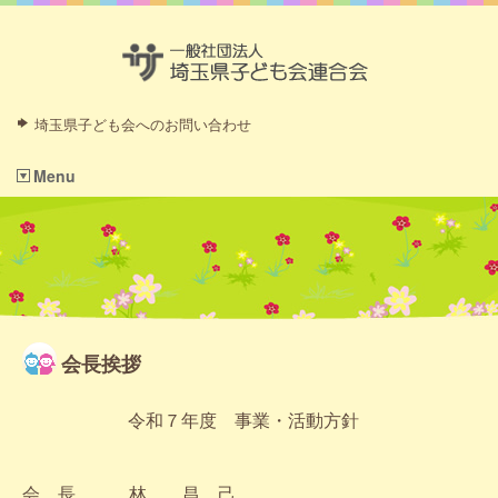
埼玉県子ども会へのお問い合わせ
Menu
会長挨拶
令和７年度 事業・活動方針
会 長 林 昌 己