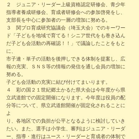
２ ジュニア・リーダー上級資格認定研修会、青少年
指導者養成研修会、育成者研修会への参加啓発をし、
支部長を中心に参加者の一層の増加に努める。
３ 関ブロ育成研究協議会（埼玉大会）でのキーワー
ド「子どもを地域で育てる！シニア世代をも巻き込ん
だ子ども会活動の再確認！！」で議論したことをもと
に、
市子連・単子の活動を後押しできる体制を提案し、広
報の充実、ＳＮＳ等の情報の発信を通し会員の増加に
努める。
子ども会活動の充実に結び付けてまいります。
４ 彩の国２１世紀郷土かるた県大会は今年度から県
立武道館での固定開催になります。今年度は役員の配
分等について、県立武道館開催が固定化されることに
よ
り、各地区での負担が公平となるように検討していき
たい。また、選手は小学生、審判はジュニア・リーダ
ー、指導・進行はユース・リーダーと育成者の体制で