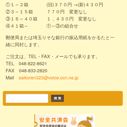
①１～２箱 (旧)３７０円 →(新)４３０円
②３～１５箱 ７７０円 変更なし
③１６～４０箱 １，４３０円 変更なし
④４１箱～ ①～③の組合せ
郵便局または埼玉りそな銀行の振込用紙をかるたと一
緒に同封します。
ご注文は、TEL・FAX・メールでも承ります。
TEL 048-822-8621
FAX 048-833-2820
Mail
saikoren323@voice.ocn.ne.jp