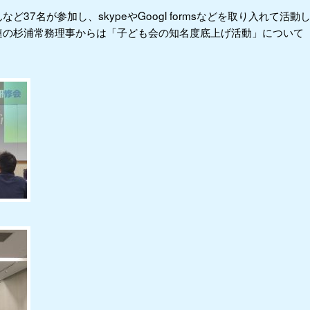
37名が参加し、skypeやGoogl formsなどを取り入れて活動
連の杉浦常務理事からは「子ども会の知名度底上げ活動」について