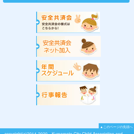
▲このページの先頭へ
copyright(c)2014-2020 Kumamoto City Child Association and