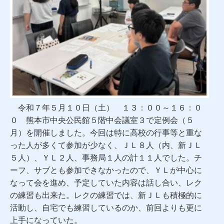
令和７年５月１０日（土） １３：００～１６：０
０ 熊本市中央公民館５階中会議室３で定例会（５
月）を開催しました。今回は特に高校の行事等と重な
った人が多くて参加が少なく、ＪＬ８人（内、新ＪＬ
５人）、ＹＬ２人、事務局１人の計１１人でした。チ
ーフ、サブとも参加できなかったので、ＹＬが中心に
なって会を進め、予定していた内容は話し合い、レク
の練習も出来た。レクの練習では、新ＪＬも積極的に
活動し、自宅でも練習しているのか、前回よりも更に
上手になっていた。