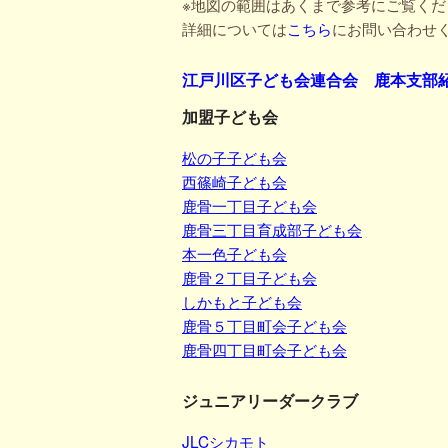
※地図の範囲はあくまで参考にご覧くだ
詳細については
こちら
にお問い合わせ
江戸川区子ども会連合会 鹿本支部
加盟子ども会
松の子子ども会
西篠崎子ども会
鹿骨一丁目子ども会
鹿骨三丁目育成部子ども会
本一色子ども会
鹿骨２丁目子ども会
しかもと子ども会
鹿骨５丁目町会子ども会
鹿骨四丁目町会子ども会
ジュニアリーダークラブ
JLCシカモト