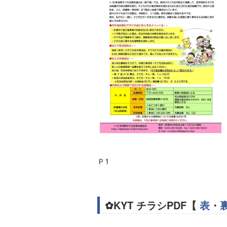
Ｐ1
✿KYT チラシPDF【
表
・