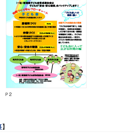
Ｐ2
裏
】