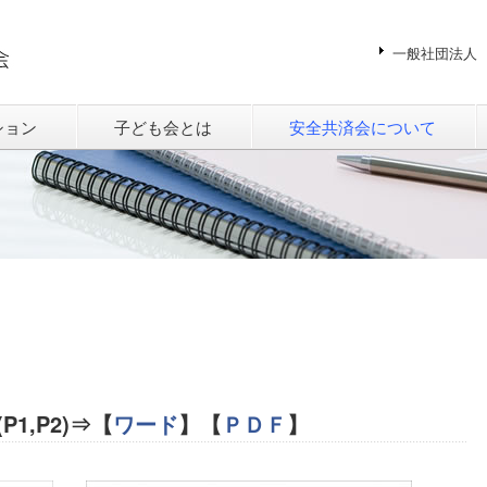
一般社団法人
ション
子ども会とは
安全共済会について
1,P2)⇒【
ワード
】【
ＰＤＦ
】