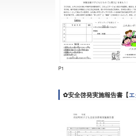
P1
✿安全啓発実施報告書【
エ