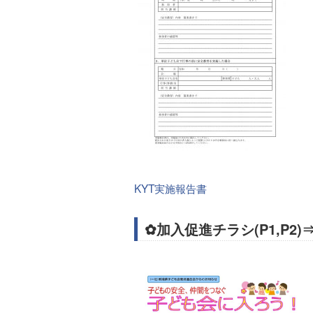
KYT実施報告書
✿加入促進チラシ(P1,P2)