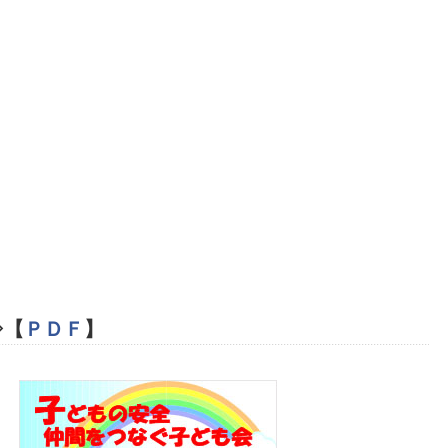
⇒【
ＰＤＦ
】