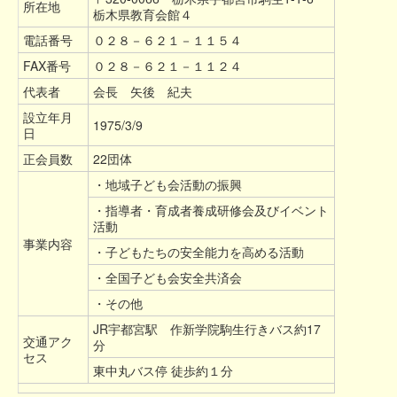
所在地
栃木県教育会館４
電話番号
０２８－６２１－１１５４
FAX番号
０２８－６２１－１１２４
代表者
会長 矢後 紀夫
設立年月
1975/3/9
日
正会員数
22団体
・地域子ども会活動の振興
・指導者・育成者養成研修会及びイベント
活動
事業内容
・子どもたちの安全能力を高める活動
・全国子ども会安全共済会
・その他
JR宇都宮駅 作新学院駒生行きバス約17
交通アク
分
セス
東中丸バス停 徒歩約１分