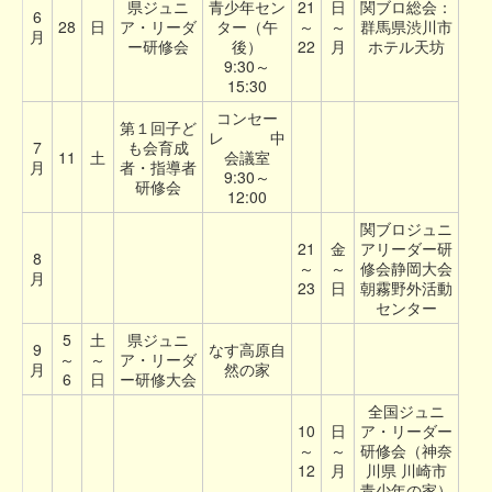
県ジュニ
青少年セン
21
日
関ブロ総会：
6
28
日
ア・リーダ
ター（午
～
～
群馬県渋川市
月
ー研修会
後）
22
月
ホテル天坊
9:30～
15:30
コンセー
第１回子ど
レ 中
7
も会育成
11
土
会議室
月
者・指導者
9:30～
研修会
12:00
関ブロジュニ
21
金
アリーダー研
8
～
～
修会静岡大会
月
23
日
朝霧野外活動
センター
5
土
県ジュニ
9
なす高原自
～
～
ア・リーダ
月
然の家
6
日
ー研修大会
全国ジュニ
10
日
ア・リーダー
～
～
研修会（神奈
12
月
川県 川崎市
青少年の家）