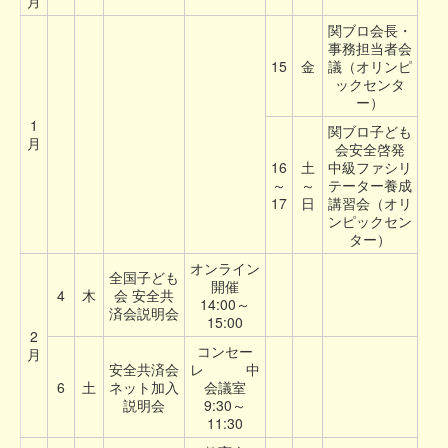
月
関ブロ会長・
事務担当者会
15
金
議（オリンピ
ックセンタ
ー）
1
関ブロ子ども
月
会安全啓発
16
土
中級ファシリ
～
～
テーター養成
17
日
講習会（オリ
ンピックセン
ター）
オンライン
全国子ども
開催
4
木
会 安全共
14:00～
済会説明会
15:00
2
コンセー
月
安全共済会
レ 中
6
土
ネット加入
会議室
説明会
9:30～
11:30