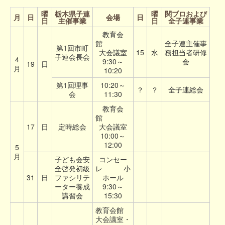
曜
栃木県子連
曜
関ブロおよび
月
日
会場
日
日
主催事業
日
全子連事業
教育会
館
全子連主催事
第1回市町
大会議室
15
水
務担当者研修
子連会長会
4
9:30～
会
19
日
月
10:20
第1回理事
10:20～
？
？
全子連総会
会
11:30
教育会
館
17
日
定時総会
大会議室
10:00～
12:00
5
月
子ども会安
コンセー
全啓発初級
レ 小
31
日
ファシリテ
ホール
ーター養成
9:30～
講習会
15:30
教育会館
大会議室・