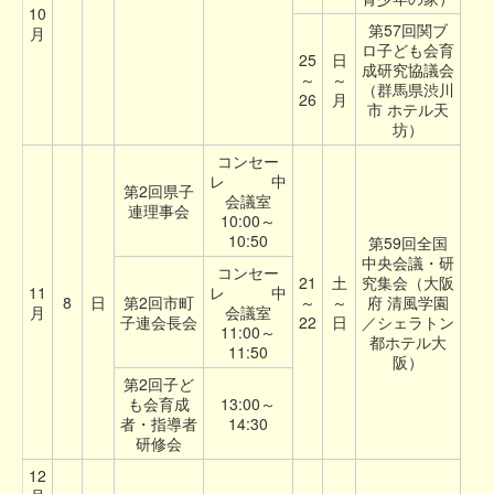
10
第57回関ブ
月
ロ子ども会育
25
日
成研究協議会
～
～
（群馬県渋川
26
月
市 ホテル天
坊）
コンセー
レ 中
第2回県子
会議室
連理事会
10:00～
10:50
第59回全国
中央会議・研
コンセー
21
土
究集会（大阪
11
レ 中
8
日
第2回市町
～
～
府 清風学園
月
会議室
子連会長会
22
日
／シェラトン
11:00～
都ホテル大
11:50
阪）
第2回子ど
も会育成
13:00～
者・指導者
14:30
研修会
12