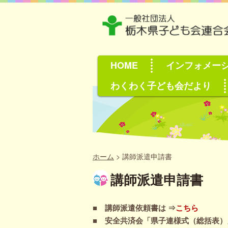
HOME
インフォメー
わくわく子ども会だより
ホーム
>
講師派遣申請書
講師派遣申請書
■ 講師派遣依頼書は ⇒
こちら
■ 安全共済会「県子連様式（総括表）