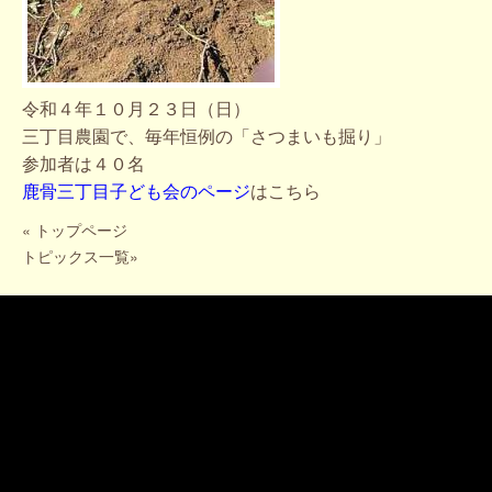
令和４年１０月２３日（日）
三丁目農園で、毎年恒例の「さつまいも掘り」
参加者は４０名
鹿骨三丁目子ども会のページ
はこちら
«
トップページ
トピックス一覧
»