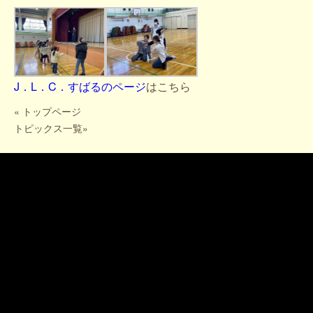
J．L．C．すばるのページ
はこちら
«
トップページ
トピックス一覧
»