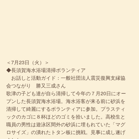
＜7月23日（火）＞
◆長須賀海水浴場清掃ボランティア
お話しと活動ガイド：一般社団法人震災復興支縁協
会つながり 勝又三成さん
歌津の子ども達が自ら清掃して今年の７月20日にオー
プンした長須賀海水浴場。海水浴客が来る前に砂浜を
清掃して綺麗にするボランティアに参加。プラスティ
ックのカゴに８杯ほどのゴミを拾いました。高校生と
職員の男性は遊泳区間外の砂浜に埋もれていた「マグ
ロサイズ」の潰れたトタン板に挑戦。見事に成し遂げ