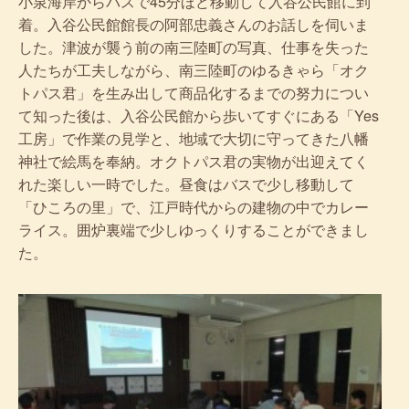
小泉海岸からバスで45分ほど移動して入谷公民館に到
着。入谷公民館館長の阿部忠義さんのお話しを伺いま
した。津波が襲う前の南三陸町の写真、仕事を失った
人たちが工夫しながら、南三陸町のゆるきゃら「オク
トパス君」を生み出して商品化するまでの努力につい
て知った後は、入谷公民館から歩いてすぐにある「Yes
工房」で作業の見学と、地域で大切に守ってきた八幡
神社で絵馬を奉納。オクトパス君の実物が出迎えてく
れた楽しい一時でした。昼食はバスで少し移動して
「ひころの里」で、江戸時代からの建物の中でカレー
ライス。囲炉裏端で少しゆっくりすることができまし
た。