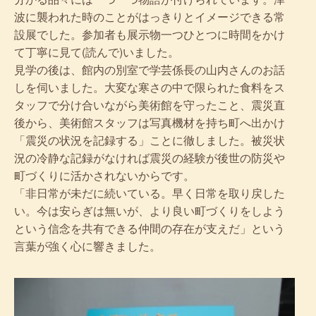
波に襲われた時のことがはっきりとイメージできる常
設展でした。参加者も展示物一つひとつに時間をかけ
て丁寧に見て(読んで)いました。
見学の後は、館内の別室で学芸係長の山内さんのお話
しを伺いました。大変な寒さの中で限られた食料をス
タッフで分け合いながら美術館を守ったこと、震災直
後から、美術館スタッフは写真機材を持ち町へ出かけ
「震災の状況を記録する」ことに徹しました。被災状
況の冷静な記録がなければ震災の経験が後世の防災や
町づくりに活かされないからです。
「非日常が未だに続いている。早く日常を取り戻した
い。今は安らぎは無いが、より良い町づくりをしよう
という信念を共有できる仲間の存在が支えだ」という
言葉が強く心に響きました。