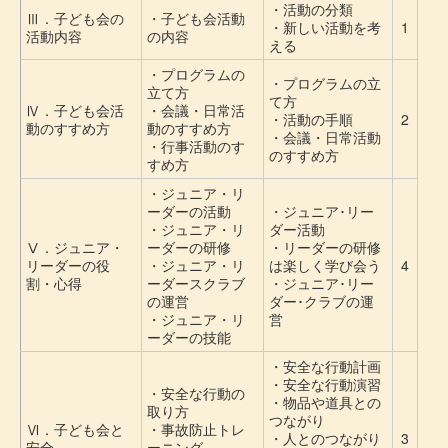
・活動の分類
Ⅲ．子ども会の
・子ども会活動
・新しい活動を考
1
活動内容
の内容
える
・プログラムの
・プログラムの立
立て方
て方
Ⅳ．子ども会活
・会議・日常活
・活動の手順
2
動のすすめ方
動のすすめ方
・会議・日常活動
・行事活動のす
のすすめ方
すめ方
・ジュニア・リ
ーダーの活動
・ジュニア･リー
・ジュニア・リ
ダー活動
Ⅴ．ジュニア・
ーダーの研修
・リーダーの研修
リーダーの役
・ジュニア・リ
は楽しく学び会う
4
割・心得
ーダースクラブ
・ジュニア･リー
の運営
ダー･クラブの運
・ジュニア・リ
営
ーダーの技能
・安全な行動計画
・安全な行動演習
・安全な行動の
・物品や道具との
取り方
つながり
Ⅵ．子ども会と
・事故防止トレ
・人とのつながり
3
安全
ーニング