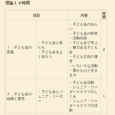
理論１４時間
時
項目
内容
間
・子ども会のねら
い
・子ども会の特色
・活動内容
・子ども会と私
・子ども会で学ぶ
Ⅰ．子ども会の
たち
・魅力ある子ども
2
意義
・子ども会をよ
会
く知ろう
・子ども主役の運
営
・いろいろな活動
・豊かな心と生き
る力
・子ども会活動
・ジュニア・リー
・子ども会とジ
ダースクラブのし
Ⅱ．子ども会の
ュニア・リーダ
くみ
1
組織と運営;
ー
・ジュニア・リー
ダースクラブの活
動