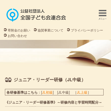
寄附金のお願い
協賛事業について
プライバシーポリシー
お問い合わせ
ジュニア・リーダー研修（JL中級）
各研修基準はこちら
：[
JL初級
] [JL中級] ［
JL上級
］
《ジュニア・リーダー研修基準》～研修内容と学習時間配分～