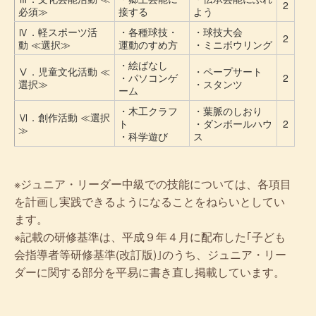
2
必須≫
接する
よう
Ⅳ．軽スポーツ活
・各種球技・
・球技大会
2
動 ≪選択≫
運動のすめ方
・ミニボウリング
・絵ばなし
Ⅴ．児童文化活動 ≪
・ペープサート
・パソコンゲ
2
選択≫
・スタンツ
ーム
・木工クラフ
・葉脈のしおり
Ⅵ．創作活動 ≪選択
ト
・ダンボールハウ
2
≫
・科学遊び
ス
※ジュニア・リーダー中級での技能については、各項目
を計画し実践できるようになることをねらいとしてい
ます。
※記載の研修基準は、平成９年４月に配布した｢子ども
会指導者等研修基準(改訂版)｣のうち、ジュニア・リー
ダーに関する部分を平易に書き直し掲載しています。