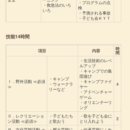
・プログラムの点
・救急法のいろ
検
いろ
・予測される事故
・子ども会ＫＹＴ
技能14時間
時
項目
内容
間
・生活技術のレベ
ルアップ
・キャンプでの集
団遊び
・キャンプ
Ⅰ．野外活動 ≪必須
・キャンプファイ
・ウォークラ
4
≫
ヤー
リーなど
・アドベンチャー
ゲーム
・オリエンテーリ
ング
Ⅱ．レクリエーショ
・子どもたち
・歌を子ども会に
2
ン活動 ≪必須≫
と歌おう
とり入れよう
Ⅲ．文化芸能活動 ≪
・郷土芸能に
・伝承芸能にふれ