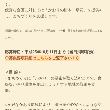
す。
優秀な企画に対しては「かおりの樹木・草花」を提供※
し、まちづくりを支援します。
※副賞の提供は、（公社）日本アロマ環境協会、（一社）日本植木協会の御厚意によるも
のです。
応募締切：平成25年10月11日まで（当日消印有効）
◇募集要項詳細は
こちら
をご覧下さい！◇
＜目 的＞
○まちづくりに「かおり」の要素を取り込むことで、良
好なかおり環境を創出しようとする地域の取組を支
援。
○良好なかおり環境により、清涼感や心安らぐような空