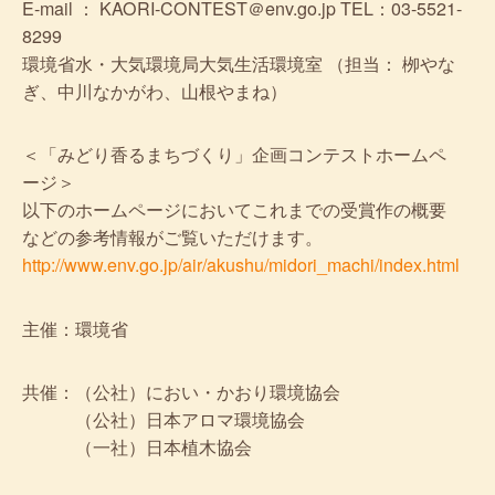
E-mail ： KAORI-CONTEST＠env.go.jp TEL：03-5521-
8299
環境省水・大気環境局大気生活環境室 （担当： 栁やな
ぎ、中川なかがわ、山根やまね）
＜「みどり香るまちづくり」企画コンテストホームペ
ージ＞
以下のホームページにおいてこれまでの受賞作の概要
などの参考情報がご覧いただけます。
http://www.env.go.jp/air/akushu/midori_machi/index.html
主催：環境省
共催：（公社）におい・かおり環境協会
（公社）日本アロマ環境協会
（一社）日本植木協会