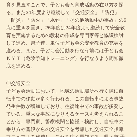
育を見直すことで、子ども会と育成活動の在り方を探
る。また24年度より継続して「交通安全」「防犯」
「防災」「防火」「水難」「その他活動中の事故」の6
点に重きを置き、25年度は24年度より継続して安全教
育を実施するための教材の作成を専門家等と協議検討
して進め、県子連、単位子ども会の安全教育の充実を
進める。また、子ども会活動を行なう前には子ども会
ＫＹＴ（危険予知トレーニング）を行なうよう周知徹
底を進める。
◯交通安全
子ども会活動において、地域の活動場所へ行く際に自
転車での移動が多く行われる。この自転車による事故
発生件数が増加しており、往復途中での事故が多発し
ている。重大な事故になりえるケースも考えられるこ
とから、専門家、警察機関と協議・検討し、自転車の
乗り方や普段からの交通安全を考慮した交通安全指導
マニュアルを作成し、これを広く周知する。県・市 子