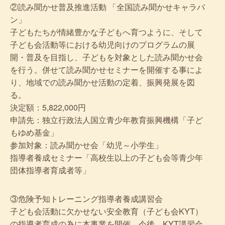
②読み聞かせ普及推進活動 「全国読み聞かせキャラバ
ン」
子どもたちが情緒豊かな子どもへ育つように、そして
子ども会活動等における幼児向けのプログラムの展
開・普及を目指し、子どもを対象とした読み聞かせ会
を行う。併せて読み聞かせセミナーを開催する事によ
り、地域での読み聞かせ活動の定着、振興発展を図
る。
決定額：5,822,000円
申請先：独立行政法人国立青少年教育振興機構「子ど
もゆめ基金」
参加対象：読み聞かせ会「幼児～小学生」
指導者養成セミナー「高校生以上の子ども会等青少年
団体指導者育成者等」
③危険予知トレーニング指導者養成講習会
子ども会活動に欠かせない安全教育（子ども会KYT）
の指導者育成の為に本事業を開催。今後、KYT講習会