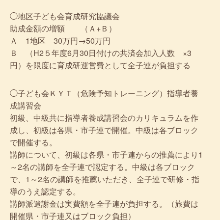
◯地区子ども会育成研究協議会
助成金額の増額 （Ａ+Ｂ）
Ａ 1地区 30万円→50万円
Ｂ （H2５年度6月30日付けの共済会加入人数 ×3
円）を限度に育成研運営費として全子連が負担する
◯子ども会ＫＹＴ（危険予知トレーニング）指導者養
成講習会
初級、中級共に指導者養成講習会のカリキュラムを作
成し、初級は各県・市子連で開催。中級は各ブロック
で開催する。
講師について、初級は各県・市子連からの推薦により1
～2名の講師を全子連で認定する。中級は各ブロック
で、1～2名の講師を推薦いただき、全子連で研修・指
導のうえ認定する。
講師派遣謝金は実費額を全子連が負担する。（旅費は
開催県・市子連又はブロック負担）