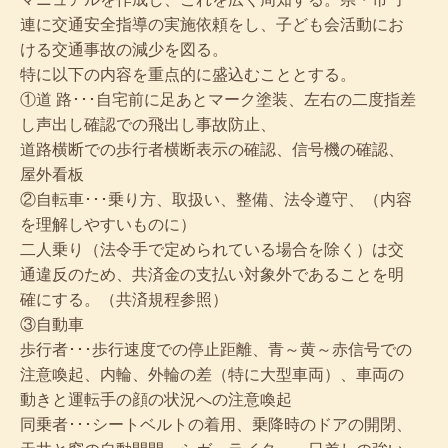
連に交通安全指導の実施依頼をし、子ども会活動にお
ける交通事故の減少を図る。
特に以下の内容を重点的に盛込むこととする。
①道 路･･･自宅前に足あとマーク塗装、左右の二度指差
し声出し確認での飛出し事故防止、
道路横断での歩行者横断表示の確認、信号機の確認、
屋外看板
②自転車･･･乗り方、取扱い、整備、法令遵守、（内容
を理解しやすいものに）
二人乗り（法令手で定められている場合を除く）は交
通違反のため、共済金の支払い対象外であることを明
確にする。（共済規程参照）
③自動車
歩行者･･･歩行速度での停止距離、青～黄～赤信号での
注意喚起、内輪、外輪の差（特に大型車両）、車両の
動きと運転手の顔の状況への注意喚起
同乗者･･･シートベルトの着用、乗降時のドアの開閉、