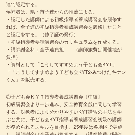
連で認定する。
候補者は、県・市子連からの推薦による。
・認定した講師による初級指導者養成講習会を履修す
れば、全子連の初級指導者養成講習会を履修したこと
と認定をする。（修了証の発行）
・初級指導者要請講習会のカリキュラムを作成する。
・講師謝金料：全子連負担 （講師旅費は開催地が
負担）
・資料として「こうしてすすめよう子ども会KYT」
「「こうしてすすめよう子ども会KYT2-みつけたキケン
くん」を販売する。
②子ども会ＫＹＴ指導者養成講習会〔中級〕
初級講習会より一歩進み、安全教育全般に関して学習
する。対象者により分かりやすいKYT講習の手法を学
ぶと共に、子ども会KYT指導者養成講習会初級の講師
が務められるスキルを目指す。25年度は各地区で実施
し、講師謝金は全子連が負担する。（講師旅費は開催