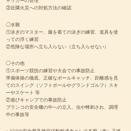
ャッカーの管理
③近隣火災への対処方法の確認
◯水難
①泳ぎのマスター、服を着ての泳ぎの練習、道具を使
っての浮く練習
②危険な場所へ立ち入らない（立ち入らせない）
◯その他
①スポーツ競技の練習や大会での事故防止
準備体操の徹底、正確なボールキャッチ、距離感を見
てのスイング（ソフトボールやグランドゴルフ）スキ
ーやスケート 等
②遊びキャンプでの事故防止
ブランコの安全柵の中への立入、虫や蜂刺され、調理
中の事故等
※上記の安全普及啓発活動助成金として各県（市）子連