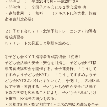
・開催日 ： 平成25年5月～平成26年3月
・開催地 ： 全国子ども会ビル２階会議室 他
・参加費用 ： 無料 （テキスト代等実費、旅費
宿泊費別途必要）
２）子ども会ＫＹＴ（危険予知トレーニング）指導者
養成講習会
ＫＹＴシートの見直しと刷新を進める。
①子ども会ＫＹＴ指導者養成講習会 〔初級〕
子ども会活動の安全・安心を目指し、子ども会KYT指
導者養成講習会を開催する。全子連発行、「こうして
すすめよう子ども会KYT」「「こうしてすすめよう子
ども会KYT2-みつけたキケンくん」を使用し、各地区単
位で実施・運営する。子どもたちが自ら安全に活動す
る為の学習を広めることにより、子ども会活動におけ
る事故、怪我等の減少を図る。
・各都道府県・指定都市で1～２名の初級の講師を全子