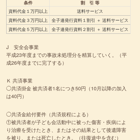
条件
割 引 等
資料代金１万円以上
送料サービス
資料代金３万円以上
全子連発行資料１割引 ＋ 送料サービス
資料代金５万円以上
全子連発行資料２割引 ＋ 送料サービス
J 安全会事業
平成23年度までの事故未処理分を精算していく。（平
成26年度までに完了する）
Ｋ 共済事業
◯共済掛金 被共済者1名につき50円（10月以降の加入
は40円）
◯共済金給付要件（共済規程による）
①被共済者が子ども会活動中に被った傷害・疾病によ
り治療を受けたとき、またはその結果として後遺障害
を被り、または死亡したとき。（往復途中を含む）