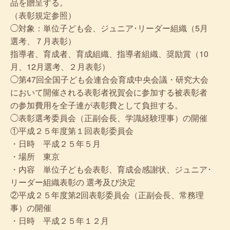
品を贈呈する。
（表彰規定参照）
◯対象：単位子ども会、ジュニア･リーダー組織（5月
選考、７月表彰）
指導者、育成者、育成組織、指導者組織、奨励賞（10
月、12月選考、２月表彰）
◯第47回全国子ども会連合会育成中央会議・研究大会
において開催される表彰者祝賀会に参加する被表彰者
の参加費用を全子連が表彰費として負担する。
◯表彰選考委員会（正副会長、学識経験理事）の開催
①平成２５年度第１回表彰委員会
・日時 平成２５年５月
・場所 東京
・内容 単位子ども会表彰、育成会感謝状、ジュニア･
リーダー組織表彰の 選考及び決定
②平成２５年度第2回表彰委員会（正副会長、常務理
事）の開催
・日時 平成２５年１２月