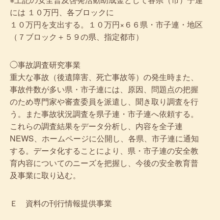
には １０万円、各ブロックに
１０万円を支出する。１０万円×６６県・市子連・地区
（７ブロック＋５９の県、指定都市）
◯事故調査研究事業
重大な事故（後遺障害、死亡事故等）の発生時また、
事故件数が多い県・市子連には、原因、問題点の把握
のため専門家や審査委員を派遣し、聞き取り調査を行
う。また事故状況調査を県子連・市子連へ依頼する。
これらの調査結果をデータ分析し、内容を全子連
NEWS、ホームページに公開し、各県、市子連に通知
する。データ化することにより、県・市子連の安全教
育内容についてのニーズを把握し、今後の安全教育普
及事業に取り込む。
Ｅ 資料の刊行情報提供事業