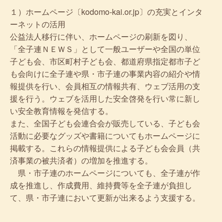
１）ホームページ〔kodomo-kai.or.jp〕の充実とインタ
ーネットの活用
公益法人移行に伴い、ホームページの刷新を図り、
「全子連ＮＥＷＳ」として一般ユーザーや全国の単位
子ども会、市区町村子ども会、都道府県指定都市子ど
も会向けに全子連や県・市子連の事業内容の紹介や情
報提供を行い、会員相互の情報共有、ウェブ活用の支
援を行う。ウェブを活用した安全啓発を行い常に新し
い安全教育情報を発信する。
また、全国子ども会連合会が販売している、子ども会
活動に必要なグッズや書籍についてもホームページに
掲載する。これらの情報提供による子ども会会員（共
済事業の被共済者）の増加を推進する。
県・市子連のホームページについても、全子連が作
成を推進し、作成費用、維持費等を全子連が負担し
て、県・市子連において更新が出来るよう支援する。