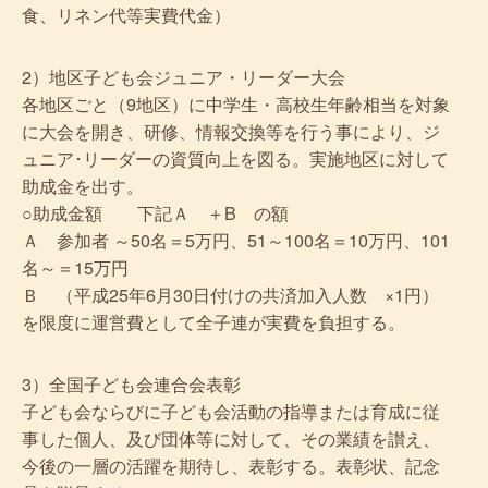
食、リネン代等実費代金）
2）地区子ども会ジュニア・リーダー大会
各地区ごと（9地区）に中学生・高校生年齢相当を対象
に大会を開き、研修、情報交換等を行う事により、ジ
ュニア･リーダーの資質向上を図る。実施地区に対して
助成金を出す。
○助成金額 下記Ａ ＋B の額
Ａ 参加者 ～50名＝5万円、51～100名＝10万円、101
名～＝15万円
Ｂ （平成25年6月30日付けの共済加入人数 ×1円）
を限度に運営費として全子連が実費を負担する。
3）全国子ども会連合会表彰
子ども会ならびに子ども会活動の指導または育成に従
事した個人、及び団体等に対して、その業績を讃え、
今後の一層の活躍を期待し、表彰する。表彰状、記念