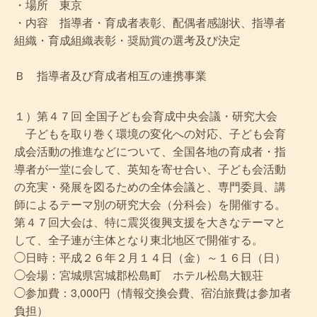
・場所 東京
・内容 指導者・育成者表彰、配偶者感謝状、指導者
組織・育成組織表彰・奨励賞の選考及び決定
Ｂ 指導者及び育成者相互の連携事業
１）第４７回 全国子ども会育成中央会議・研究大会
子どもを取り巻く環境の変化への対応、子ども会育
成会活動の推進などについて、全国各地の育成者・指
導者が一堂に会して、英知を寄せ合い、子ども会活動
の充実・発展を図るための全体会議と、専門委員、講
師によるテーマ別の研究大会（分科会）を開催する。
第４７回大会は、特に震災復興支援を大きなテーマと
して、全子連が主体となり東北地区で開催する。
◯日時：平成２６年２月１４日（金）～１６日（日）
◯会場：宮城県宮城郡松島町 ホテル松島大観荘
◯参加費：3,000円（情報交換会費、宿泊旅費は参加者
負担）