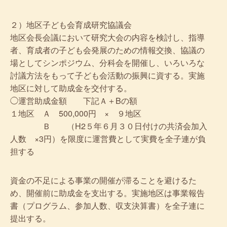
２）地区子ども会育成研究協議会
地区会長会議において研究大会の内容を検討し、指導
者、育成者の子ども会発展のための情報交換、協議の
場としてシンポジウム、分科会を開催し、いろいろな
討議方法をもって子ども会活動の振興に資する。実施
地区に対して助成金を交付する。
◯運営助成金額 下記Ａ＋Bの額
１地区 Ａ 500,000円 × ９地区
Ｂ （H2５年６月３０日付けの共済会加入
人数 ×3円）を限度に運営費として実費を全子連が負
担する
資金の不足による事業の開催が滞ることを避けるた
め、開催前に助成金を支出する。実施地区は事業報告
書（プログラム、参加人数、収支決算書）を全子連に
提出する。