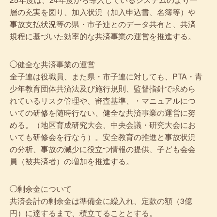
層の充実を図り、加入状況（加入申込書、名簿等）や
事故支払状況等の県・市子連とのデータ共有と、共済
規程に基づいた効率的な共済事業の運営を推進する。
◯健全な共済事業の運営
全子連は役職員、また県・市子連に対しても、PTA・青
少年教育団体共済法及び施行規則、監督指針で求めら
れているリスク管理や、審査基準、・マニュアルにつ
いての研修を随時行ない、健全な共済事業の運営に努
める。（地区育成研究大会、中央会議・研究大会にお
いても研修会を行なう）。安全教育の推進と事故状況
の分析、事故の減少に役立つ情報の提供、子ども会会
員（被共済者）の増加を推進する。
◯剰余金について
共済会計の剰余金は準備金に繰入れ、定款の額（3億
円）に達するまで、積立てることとする。