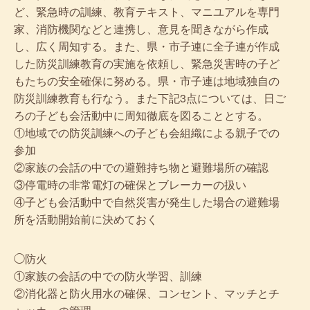
ど、緊急時の訓練、教育テキスト、マニユアルを専門
家、消防機関などと連携し、意見を聞きながら作成
し、広く周知する。また、県・市子連に全子連が作成
した防災訓練教育の実施を依頼し、緊急災害時の子ど
もたちの安全確保に努める。県・市子連は地域独自の
防災訓練教育も行なう。また下記3点については、日ご
ろの子ども会活動中に周知徹底を図ることとする。
①地域での防災訓練への子ども会組織による親子での
参加
②家族の会話の中での避難持ち物と避難場所の確認
③停電時の非常電灯の確保とブレーカーの扱い
④子ども会活動中で自然災害が発生した場合の避難場
所を活動開始前に決めておく
◯防火
①家族の会話の中での防火学習、訓練
②消化器と防火用水の確保、コンセント、マッチとチ