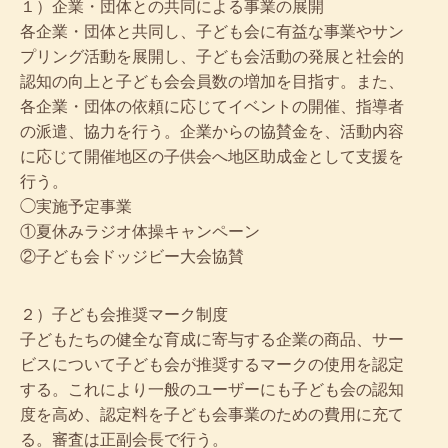
１）企業・団体との共同による事業の展開
各企業・団体と共同し、子ども会に有益な事業やサン
プリング活動を展開し、子ども会活動の発展と社会的
認知の向上と子ども会会員数の増加を目指す。また、
各企業・団体の依頼に応じてイベントの開催、指導者
の派遣、協力を行う。企業からの協賛金を、活動内容
に応じて開催地区の子供会へ地区助成金として支援を
行う。
◯実施予定事業
①夏休みラジオ体操キャンペーン
②子ども会ドッジビー大会協賛
２）子ども会推奨マーク制度
子どもたちの健全な育成に寄与する企業の商品、サー
ビスについて子ども会が推奨するマークの使用を認定
する。これにより一般のユーザーにも子ども会の認知
度を高め、認定料を子ども会事業のための費用に充て
る。審査は正副会長で行う。