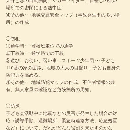
天井と窓の自動開閉、シガーライター、日差しの強い
場所での密閉による熱中症
④その他･･･地域交通安全マップ（事故発生率の多い場
所）の作成
◯防犯
①通学時･･･登校班単位での通学
②下校時･･･通学路での下校
③遊び、お使い、習い事、スポーツ少年団･･･子ども
110番の家の面識、地域の大人の目配り、子ども自身の
防犯力を高める。
④その他･･･地域防犯マップの作成、不信者情報の共
有、無人家屋の確認など危険箇所の周知。
◯防災
子ども会活動中に地震などの災害が発生した場合の対
応（誘導手順、避難場所、緊急時連絡方法、応急処置
など）について、だれがどんな役割を果たすのかな