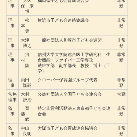
理
大久
福岡県子ども会育成連合会
非常
事
保 康
勤
博
理
松
横浜市子ども会連絡協議会
非常
事
本
勤
豊
理
大津
一般社団法人川崎市子ども会連盟
非常
事
博之
勤
理
河
信州大学大学院総合医工学研究科 生
非常
事
村
命機能・ファイバー工学専攻
勤
隆
繊維学部 副学部長 教授 博士（工
学）
理
内田
クローバー保育園グループ代表
非常
事
隆嗣
勤
常務
木村
公益社団法人全国子ども会連合会
常勤
理事
謙治
監
齋
特定非営利活動法人東京都子ども会連
非常
事
藤
合会
勤
武
監
中山
大阪市子ども会育成連合協議会
非常
事
良明
勤