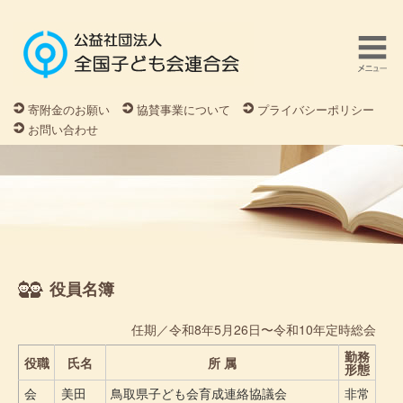
寄附金のお願い
協賛事業について
プライバシーポリシー
お問い合わせ
役員名簿
任期／令和8年5月26日〜令和10年定時総会
勤務
役職
氏名
所 属
形態
会
美田
鳥取県子ども会育成連絡協議会
非常