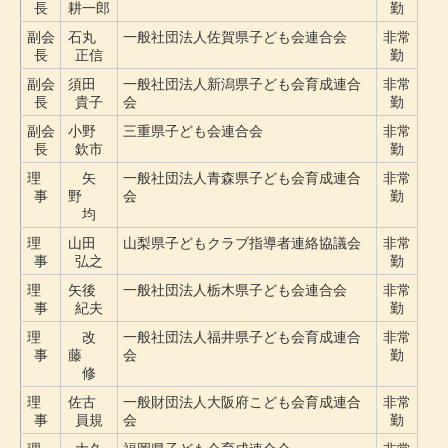
長
耕一郎
勤
副会
石丸
一般社団法人佐賀県子ども会連合会
非常
長
正信
勤
副会
須田
一般社団法人新潟県子ども会育成連合
非常
長
貴子
会
勤
副会
小野
三重県子ども会連合会
非常
長
欽市
勤
理
矢
一般社団法人青森県子ども会育成連合
非常
事
野
会
勤
均
理
山田
山梨県子どもクラブ指導者連絡協議会
非常
事
弘之
勤
理
矢後
一般社団法人栃木県子ども会連合会
非常
事
紀夫
勤
理
改
一般社団法人福井県子ども会育成連合
非常
事
藤
会
勤
修
理
佐古
一般財団法人大阪府こども会育成連合
非常
事
員規
会
勤