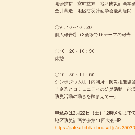
開会挨拶 室﨑益輝 地区防災
金井萬造 地区防災計画学会最高顧問
〇9：10～10：20
個人報告①（3会場で15テーマの報告
〇10：20～10：30
休憩
〇10：30～11：50
シンポジウム①【内閣府・防災推進協議
「企業とコミュニティの防災活動―能
防災活動の動きを踏まえて―」
申込みは2月22日（土）12時〆切まで
地区防災計画学会第11回大会HP
https://gakkai.chiku-bousai.jp/ev2503