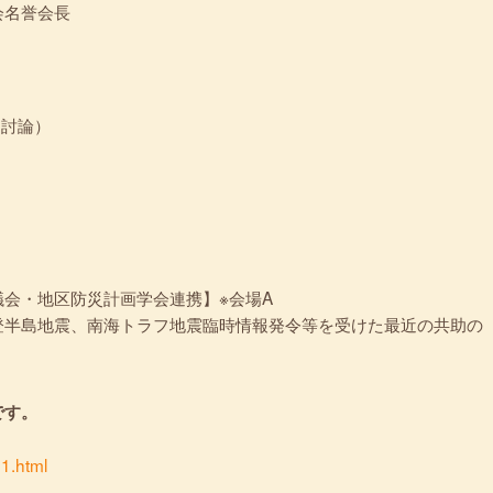
計画学会名誉会長
・討論）
会・地区防災計画学会連携】※会場A
登半島地震、南海トラフ地震臨時情報発令等を受けた最近の共助の
です。
01.html