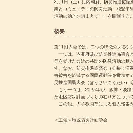
3月1日（土）に内閣府、防災推進協議
業とコミュニティの防災活動―能登半
活動の動きを踏まえて―」を開催する
概要
第11回大会では、二つの特徴のあるシ
一つは、内閣府及び防災推進協議会と
等を受けた最近の共助の防災活動の動
す。なお、防災推進協議会（会長：清
害被害を軽減する国民運動等を推進する
災推進国民大会（ぼうさいこくたい）
もう一つは、2025年が、阪神・淡路
た地区防災計画づくりの在り方につい
この他、大学教員等による個人報告が
＜主催＞地区防災計画学会