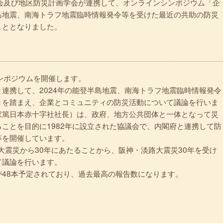
会及び地区防災計画学会が連携して、オンラインシンポジウム「企
島地震、南海トラフ地震臨時情報発令等を受けた最近の共助の防災
こととなりました。
ンポジウムを開催します。
連携して、2024年の能登半島地震、南海トラフ地震臨時情報発令
きを踏まえ、企業とコミュニティの防災活動について議論を行いま
家篤日本赤十字社社長）は、政府、地方公共団体と一体となって災
ことを目的に1982年に設立された協議会で、内閣府と連携して防
等を開催しています。
大震災から30年にあたることから、阪神・淡路大震災30年を受け
て議論を行います。
48本予定されており、過去最高の報告数になります。