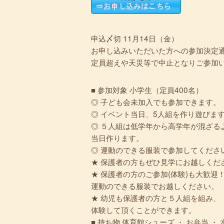
申込〆切 11月14日（金）
お申し込みいただいた方への参加決定
定員超えや天災等で中止となりご参加
■ 参加対象 小学生（定員400名）
◎ 子ども会未加入でも参加できます。
◎ イベント当日、5人組を作り遊びま
◎ ５人組は低学年から高学年が混ざる
当日作ります。
◎ 運動のできる服装で参加してくださ
★ 保護者の方もぜひ見学にお越しくだ
★ 保護者の方のご参加(体験)も大歓迎
運動のできる服装でお越しください。
★ 幼児も保護者の方と５人組を組み、
体験して頂くことができます。
■ 持ち物 体育館シューズ ・ お弁当 ・ 