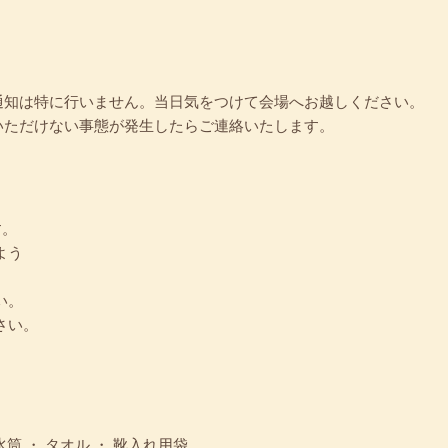
通知は特に行いません。当日気をつけて会場へお越しください。
いただけない事態が発生したらご連絡いたします。
す。
よう
い。
さい。
！
水筒 ・ タオル ・ 靴入れ用袋