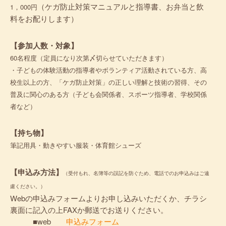
（ケガ防止対策マニュアルと指導書、お弁当と飲
1，000円
料をお配りします）
【参加人数・対象】
60名程度（定員になり次第〆切らせていただきます）
・子どもの体験活動の指導者やボランティア活動されている方、高
校生以上の方、「ケガ防止対策」の正しい理解と技術の習得、その
普及に関心のある方（子ども会関係者、スポーツ指導者、学校関係
者など）
【持ち物】
筆記用具・動きやすい服装・体育館シューズ
【申込み方法】
（受付もれ、名簿等の誤記を防ぐため、電話でのお申込みはご遠
慮ください。）
Webの申込みフォームよりお申し込みいただくか、チラシ
裏面に記入の上FAXか郵送でお送りください。
■web
申込みフォーム