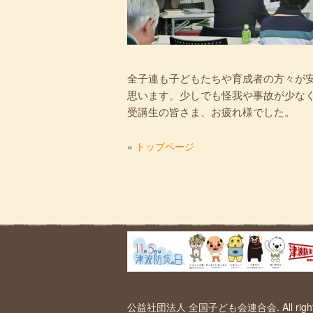
全子連も子どもたちや育成者の方々が
思います。少しでも怪我や事故が少な
受講生の皆さま、お疲れ様でした。
«
トップページ
公益社団法人 全国子ども会連合会. All right r