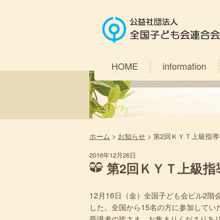
HOME
information
ホーム
>
お知らせ
>
第2回ＫＹＴ上級指
2016年12月26日
第2回ＫＹＴ上級
12月16日（金）全国子ども会ビル2
した。全国から15名の方に参加してい
受講者の皆さま、お集まりくださりあ