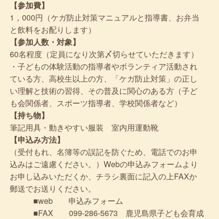
【参加費】
1，000円（ケガ防止対策マニュアルと指導書、お弁当
と飲料をお配りします）
【参加人数・対象】
60名程度（定員になり次第〆切らせていただきます）
・子どもの体験活動の指導者やボランティア活動され
ている方、高校生以上の方、「ケガ防止対策」の正し
い理解と技術の習得、その普及に関心のある方（子ど
も会関係者、スポーツ指導者、学校関係者など）
【持ち物】
筆記用具・動きやすい服装 室内用運動靴
【申込み方法】
（受付もれ、名簿等の誤記を防ぐため、電話でのお申
込みはご遠慮ください。）Webの申込みフォームより
お申し込みいただくか、チラシ裏面に記入の上FAXか
郵送でお送りください。
■web 申込みフォーム
■FAX 099-286-5673 鹿児島県子ども会育成