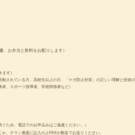
書、お弁当と飲料をお配りします）
きます）
活動されている方、高校生以上の方、「ケガ防止対策」の正しい理解と技術
係者、スポーツ指導者、学校関係者など）
防ぐため、電話でのお申込みはご遠慮ください。）
くか、チラシ裏面に記入の上FAXか郵送でお送りください。