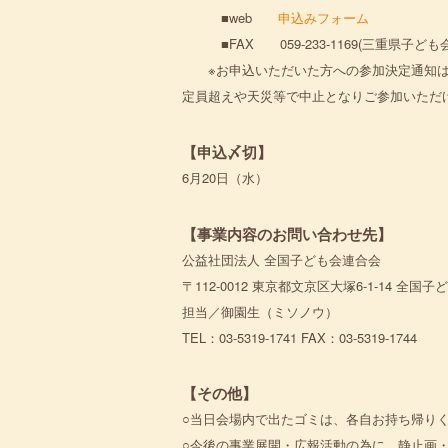
■web
申込みフォーム
■FAX 059-233-1169(三重県子ど
※お申込いただいた方への参加決定通知は
定員超えや天災等で中止となりご参加いただ
【申込〆切】
6月20日（水）
【事業内容のお問い合わせ先】
公益社団法人 全国子ども会連合会
〒112-0012 東京都文京区大塚6-1-14 全国
担当／御園生（ミソノウ）
TEL：03-5319-1741 FAX：03-5319-1744
【その他】
○当日会場内で出たゴミは、各自お持ち帰り
○今後の事業展開・広報活動の為に、静止画