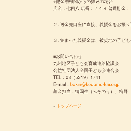
※他金融機関からの振込の場合
店名：七四八 店番：７４８ 普通貯金
２. 送金先口座に直接、義援金をお振
３. 集まった義援金は、被災地の子ど
■お問い合わせ
九州地区子ども会育成連絡協議
公益社団法人全国子ども会連合会
TEL：03（5319）1741
E-mail：
bokin@kodomo-kai.or.jp
募金担当：御園生（みそのう）、梅野
«
トップページ