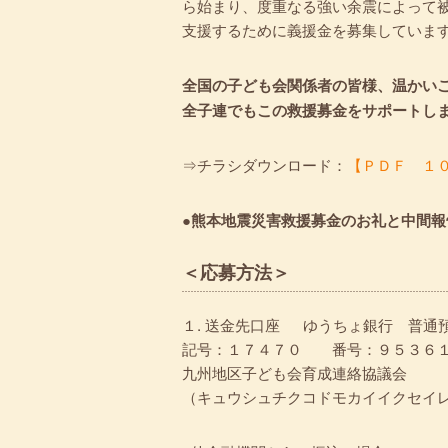
ら始まり、度重なる強い余震によって
支援するために義援金を募集していま
全国の子ども会関係者の皆様、温かい
全子連でもこの救援募金をサポートし
⇒チラシダウンロード：
【ＰＤＦ １
●熊本地震災害救援募金のお礼と中間報
＜応募方法＞
１. 送金先口座 ゆうちょ銀行 普
記号：１７４７０ 番号：９５３６
九州地区子ども会育成連絡協議会
（キュウシュチクコドモカイイクセイ