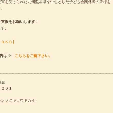
被害を受けられた九州熊本県を中心とした子ども会関係者の皆様を
す。
ご支援をお願いします！
ます。
０９ＫＢ】
告は⇒
こちらをご覧下さい。
通預金
１２６１
レンラクキョウギカイ）