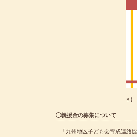
【 
Ｂ】
◯義援金の募集について
「九州地区子ども会育成連絡