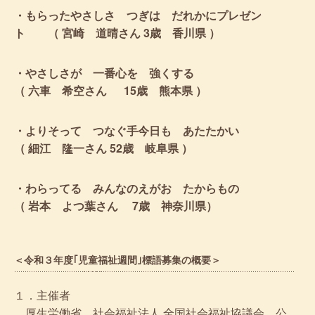
・もらったやさしさ つぎは だれかにプレゼン
ト （ 宮崎 道晴さん 3歳 香川県 ）
・やさしさが 一番心を 強くする
（ 六車 希空さん 15歳 熊本県 ）
・よりそって つなぐ手今日も あたたかい
（ 細江 隆一さん 52歳 岐阜県 ）
・わらってる みんなのえがお たからもの
（ 岩本 よつ葉さん 7歳 神奈川県）
＜令和３年度｢児童福祉週間｣標語募集の概要＞
１．主催者
厚生労働省、社会福祉法人 全国社会福祉協議会、公