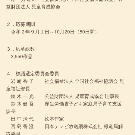
益財団法人 児童育成協会
２．応募期間
令和２年９月１日～10月20日（50日間）
３．応募総数
3,550作品
４．標語選定委員会委員
岩 崎 香 子 社会福祉法人 全国社会福祉協議会 児
童福祉部長
鈴 木 一 光 公益財団法人 児童育成協会 理事長
鈴 木 健 吾 厚生労働省子ども家庭局子育て支援
課長
田 中 清 代 絵本作家
宮 島 香 澄 日本テレビ放送網株式会社 報道局解
説委員