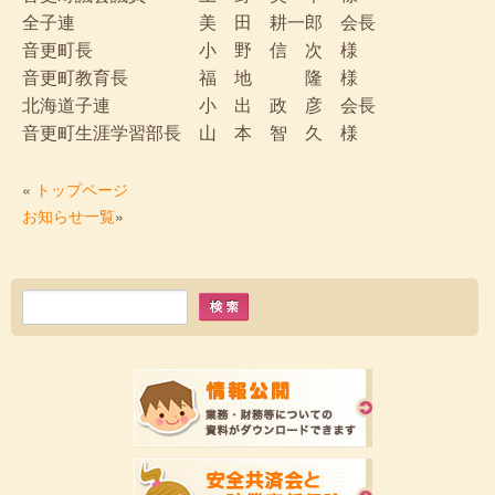
全子連 美 田 耕一郎 会長
音更町長 小 野 信 次 様
音更町教育長 福 地 隆 様
北海道子連 小 出 政 彦 会長
音更町生涯学習部長 山 本 智 久 様
«
トップページ
お知らせ一覧
»