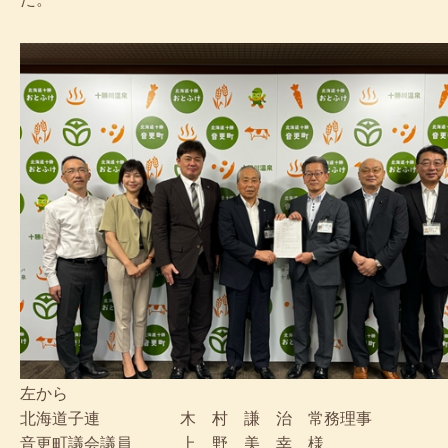
左から
北海道子連 木 村 謙 治 常務理事
音更町議会議員 上 野 美 幸 様