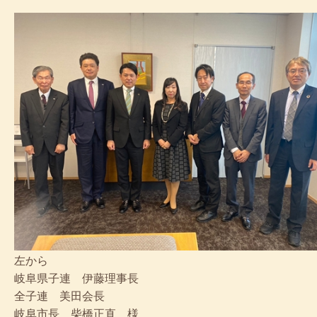
左から
岐阜県子連 伊藤理事長
全子連 美田会長
岐阜市長 柴橋正直 様