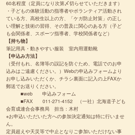
60名程度（定員になり次第〆切らせていただきます）
・子どもの体験活動の指導者やボランティア活動され
ている方、高校生以上の方、「ケガ防止対策」の正し
い理解と技術の習得、その普及に関心のある方（子ど
も会関係者、スポーツ指導者、学校関係者など）
【持ち物】
筆記用具・動きやすい服装 室内用運動靴
【申込み方法】
（受付もれ、名簿等の誤記を防ぐため、電話でのお申
込みはご遠慮ください。）Webの申込みフォームより
お申し込みいただくか、チラシ裏面に記入の上FAXか
郵送でお送りください。
■web 申込みフォーム
■FAX 011-271-4152 （一社）北海道子ども
会育成連合会事務局 担当：木村
※お申込いただいた方への参加決定通知は特に行いませ
ん。
定員超えや天災等で中止となりご参加いただけない事