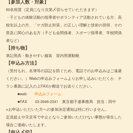
【参加人数・対象】
60名程度（定員になり次第〆切らせていただきます）
・子どもの体験活動の指導者やボランティア活動されている方、高
校生以上の方、「ケガ防止対策」の正しい理解と技術の習得、その
普及に関心のある方（子ども会関係者、スポーツ指導者、学校関係
者など）
【持ち物】
筆記用具・動きやすい服装 室内用運動靴
【申込み方法】
（受付もれ、名簿等の誤記を防ぐため、電話でのお申込みはご遠慮
ください。）Webの申込みフォームよりお申し込みいただくか、チ
ラシ裏面に記入の上FAXか郵送でお送りください。
■web
申込みフォーム
■FAX 03-3946-2341 東京都子連事務局 担当：田中
※お申込いただいた方への参加決定通知は特に行いません。
定員超えや天災等で中止となりご参加いただけない事態が発生した
場合ご連絡いたします。
【申込〆切】