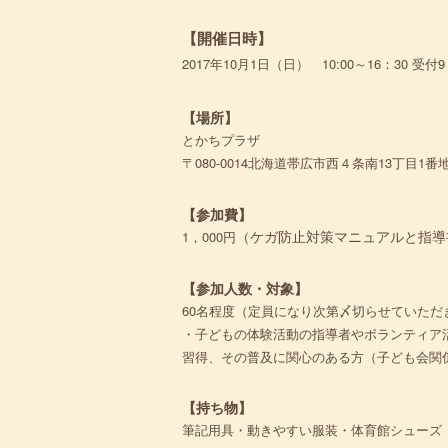
【開催日時】
2017年10月1日（日） 10:00～16：30 受付9
【場所】
とかちプラザ
〒080-0014北海道帯広市西４条南13丁目1番地 電
【参加費】
（ケガ防止対策マニュアルと指導
1，000円
【参加人数・対象】
60名程度（定員になり次第〆切らせていただ
・子どもの体験活動の指導者やボランティア
習得、その普及に関心のある方（子ども会関
【持ち物】
筆記用具・動きやすい服装・体育館シューズ