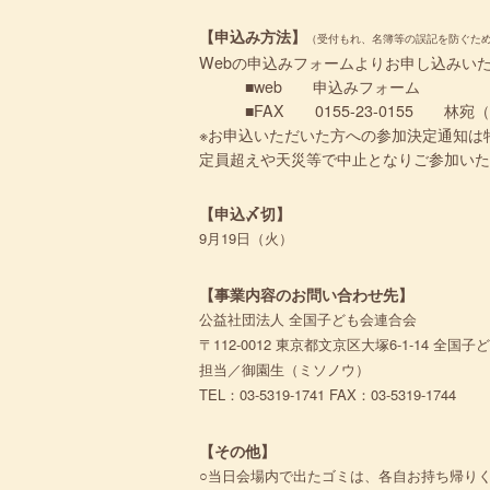
【申込み方法】
（受付もれ、名簿等の誤記を防ぐた
Webの申込みフォームよりお申し込みい
■web 申込みフォーム
■FAX 0155-23-0155 林宛
※お申込いただいた方への参加決定通知は
定員超えや天災等で中止となりご参加いた
【申込〆切】
9月19日（火）
【事業内容のお問い合わせ先】
公益社団法人 全国子ども会連合会
〒112-0012 東京都文京区大塚6-1-14 全国
担当／御園生（ミソノウ）
TEL：03-5319-1741 FAX：03-5319-1744
【その他】
○当日会場内で出たゴミは、各自お持ち帰り