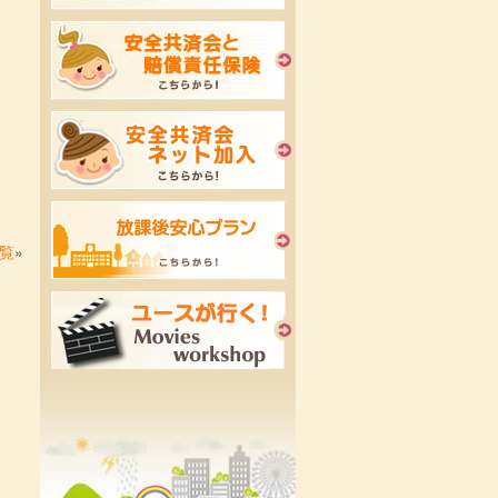
日
会
郎
覧
»