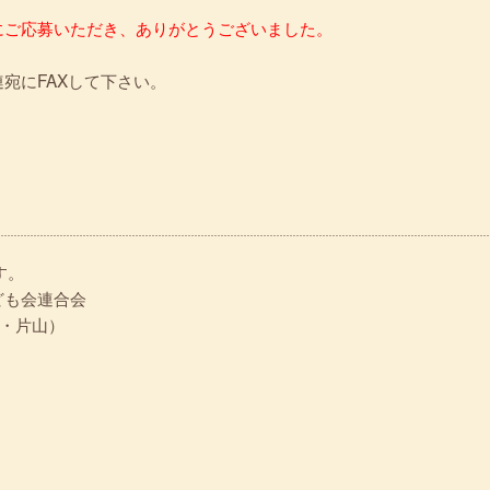
にご応募いただき、ありがとうございました。
宛にFAXして下さい。
す。
ども会連合会
野・片山）