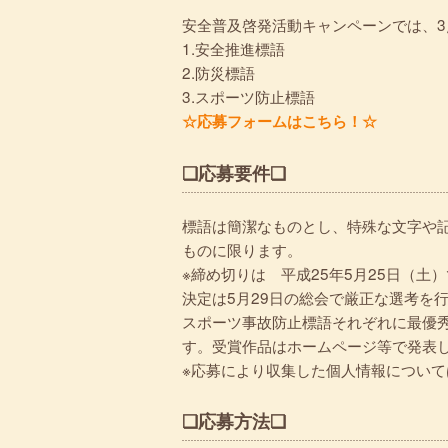
安全普及啓発活動キャンペーンでは、
1.安全推進標語
2.防災標語
3.スポーツ防止標語
☆応募フォームはこちら！☆
❏応募要件❏
標語は簡潔なものとし、特殊な文字や
ものに限ります。
※締め切りは 平成25年5月25日（土
決定は5月29日の総会で厳正な選考を行い
スポーツ事故防止標語それぞれに最優秀
す。受賞作品はホームページ等で発表し
※応募により収集した個人情報につい
❏応募方法❏