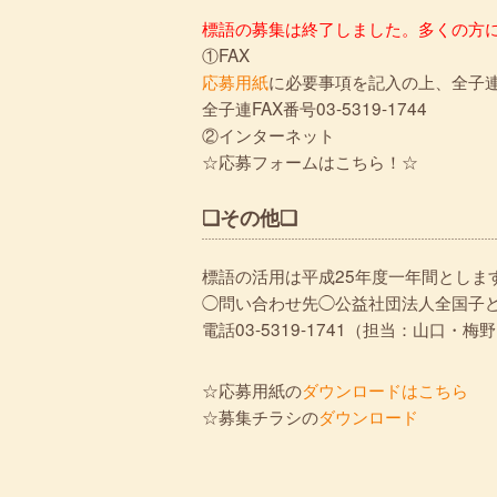
標語の募集は終了しました。多くの方
①FAX
応募用紙
に必要事項を記入の上、全子連
全子連FAX番号03-5319-1744
②インターネット
☆応募フォームはこちら！☆
❏その他❏
標語の活用は平成25年度一年間としま
◯問い合わせ先◯公益社団法人全国子
電話03-5319-1741（担当：山口・梅
☆応募用紙の
ダウンロードはこちら
☆募集チラシの
ダウンロード