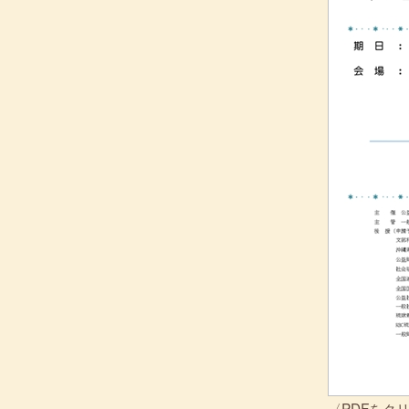
〈PDFをク