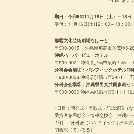
期日：令和6年11月16日（土）～18日
受付：11月16日(土)12：00～13：00
那覇文化芸術劇場なはーと
〒900-0015 沖縄県那覇市久茂地3-26-27
沖縄ハーバービューホテル
〒900-0021 沖縄県那覇市泉崎2-46 TEL
分科会会場①：パシフィックホテル沖
〒900-0036 沖縄県那覇市西3-6-1 TEL
分科会会場②：沖縄県男女共同参画セ
〒900-0036 沖縄県那覇市西3-11-1 TEL
1日目：開会式・表彰式・記念講演（な
受賞者を囲む会・情報交換会（沖縄ハ
2日目：分科会（パシフィックホテル沖
閉会式（てぃるる）