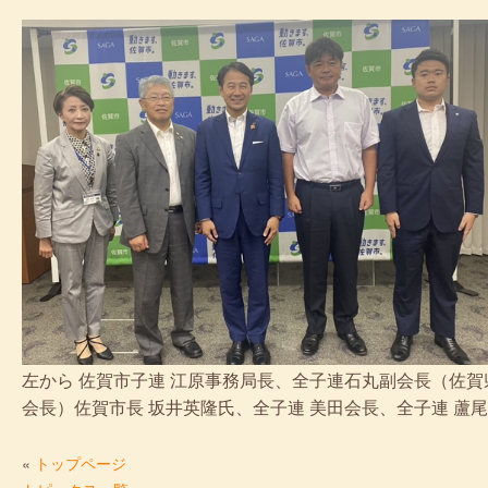
左から 佐賀市子連 江原事務局長、全子連石丸副会長（佐
会長）佐賀市長 坂井英隆氏、全子連 美田会長、全子連 蘆
«
トップページ